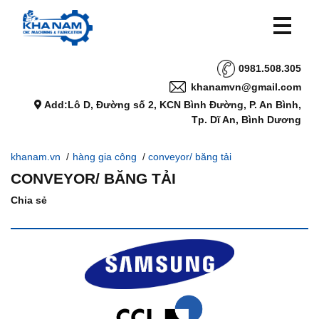
0981.508.305
khanamvn@gmail.com
Add:Lô D, Đường số 2, KCN Bình Đường, P. An Bình,
Tp. Dĩ An, Bình Dương
khanam.vn
/
hàng gia công
/
conveyor/ băng tải
CONVEYOR/ BĂNG TẢI
Chia sẻ