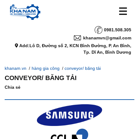
0981.508.305
khanamvn@gmail.com
Add:Lô D, Đường số 2, KCN Bình Đường, P. An Bình,
Tp. Dĩ An, Bình Dương
khanam.vn
/
hàng gia công
/
conveyor/ băng tải
CONVEYOR/ BĂNG TẢI
Chia sẻ